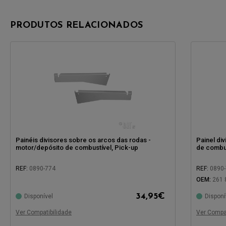
PRODUTOS RELACIONADOS
Painéis divisores sobre os arcos das rodas -
Painel di
motor/depósito de combustível, Pick-up
de combu
REF:
0890-774
REF:
0890
OEM:
261 
34,95
€
Disponível
Disponí
Compatível com:
Compatíve
Ver Compatibilidade
Ver Compat