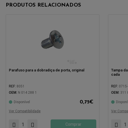
PRODUTOS RELACIONADOS
Parafuso para a dobradiça de porta, original
Tampa da 
cada
REF:
8051
REF:
0715
OEM:
N 014 288 1
OEM:
311 
0,75
€
Disponível
Disponí
Compatível com:
Compatíve
Ver Compatibilidade
Ver Compat
Comprar