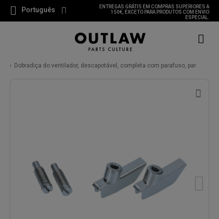
ENTREGAS GRÁTIS EM COMPRAS SUPERIORES A
Português
150€, EXCETO PARA PRODUTOS COM ENVIO
ESPECIAL.
Dobradiça do ventilador, descapotável, completa com parafuso, par