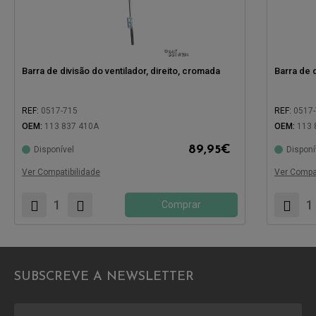
Barra de divisão do ventilador, direito, cromada
Barra de 
REF:
0517-715
REF:
0517
OEM:
113 837 410A
OEM:
113 
89,95
€
Disponível
Disponí
Compatível com:
Compatíve
Ver Compatibilidade
Ver Compat
Comprar
SUBSCREVE A NEWSLETTER