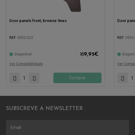
Door panels front, brownz-lines
Door pane
REF:
0552-522
REF:
0552
119,95
€
Disponível
Disponí
Compatível com:
Compatíve
Ver Compatibilidade
Ver Compat
Comprar
SUBSCREVE A NEWSLETTER