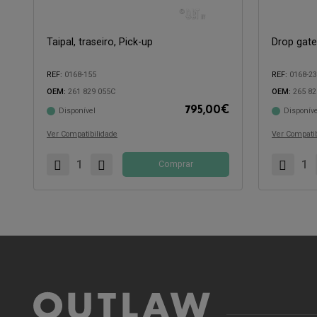
Taipal, traseiro, Pick-up
Drop gate
REF:
0168-155
REF:
0168-2
OEM:
261 829 055C
OEM:
265 82
795,00
€
Disponível
Disponíve
Compatível com:
Compatível 
Ver Compatibilidade
Ver Compatib
Comprar