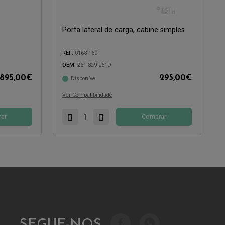
Porta lateral de carga, cabine simples
REF:
0168-160
OEM:
261 829 061D
895,00
€
295,00
€
Disponível
Compatível com:
Ver Compatibilidade
ar
Comprar