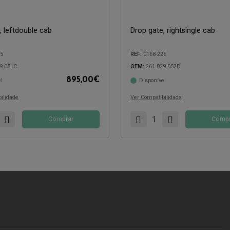
, leftdouble cab
Drop gate, rightsingle cab
35
REF:
0168-225
9 051C
OEM:
261 829 052D
895,00
€
l
Disponível
com:
Compatível com:
ilidade
Ver Compatibilidade
Comprar
Compr