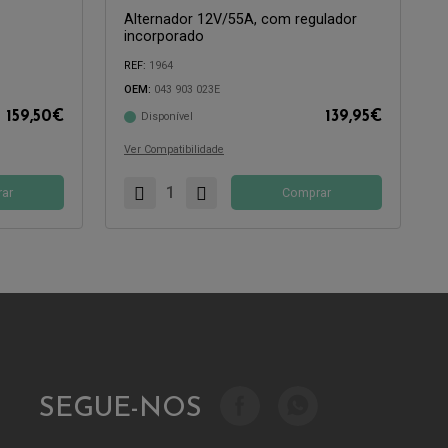
Alternador 12V/55A, com regulador
incorporado
REF:
1964
Compatível com:
OEM:
043 903 023E
159,50
€
139,95
€
Disponível
Ver Compatibilidade
ar
Comprar
SEGUE-NOS