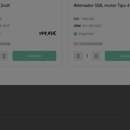
2volt
Alternador 55A, motor Tipo 4
10
REF:
1964-200
com:
3 031P
OEM:
021 903 023F
199,95
€
l
Disponível
Compatível com:
ilidade
Ver Compatibilidade
Comprar
Compr