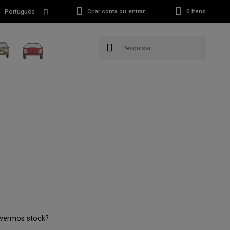
Português
Criar conta ou entrar
0
Itens
tivermos stock?