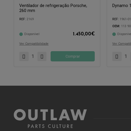
Ventilador de refrigeração Porsche,
Dynamo 1
260 mm
REF:
2169
REF:
1961-0
Compatível 
OEM:
113 90
Compatível com:
1.450,00
€
Disponível
Disponíve
Ver Compatibilidade
Ver Compatib
Comprar