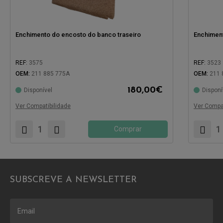
Enchimento do encosto do banco traseiro
Enchiment
REF:
3575
REF:
3523
OEM:
211 885 775A
OEM:
211 
180,00
€
Disponível
Disponí
Compatível com:
Compatíve
Ver Compatibilidade
Ver Compat
Comprar
SUBSCREVE A NEWSLETTER