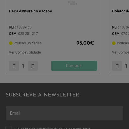
Peça divisora do escape
Coletor d
REF:
1078-460
REF:
1070
OEM:
025 251 217
OEM:
070 
95,00
€
Poucas unidades
Poucas
Compatível com:
Compatíve
Ver Compatibilidade
Ver Compat
Comprar
SUBSCREVE A NEWSLETTER