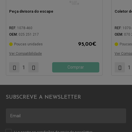
Peça divisora do escape
Coletor d
REF:
1078-460
REF:
1070
OEM:
025 251 217
OEM:
070 
95,00
€
Poucas unidades
Poucas
Compatível com:
Compatíve
Ver Compatibilidade
Ver Compat
Comprar
SUBSCREVE A NEWSLETTER