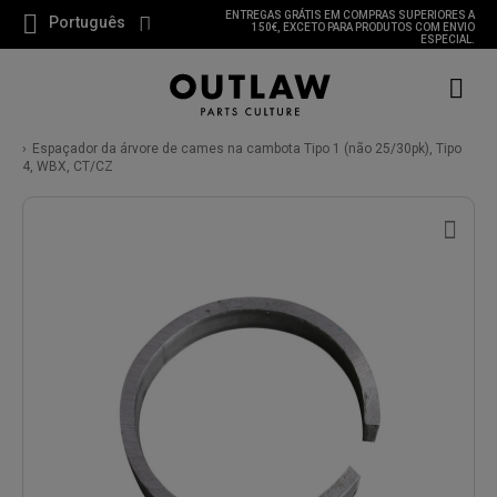
ENTREGAS GRÁTIS EM COMPRAS SUPERIORES A
Português
150€, EXCETO PARA PRODUTOS COM ENVIO
ESPECIAL.
Espaçador da árvore de cames na cambota Tipo 1 (não 25/30pk), Tipo
4, WBX, CT/CZ