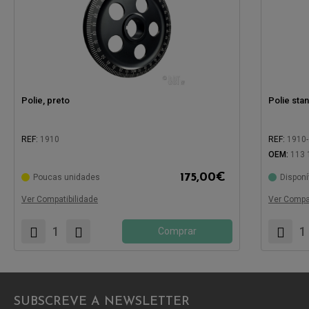
Polie, preto
Polie sta
REF:
1910
REF:
1910-
OEM:
113 
Compatível com:
Compatíve
175,00
€
Poucas unidades
Disponí
Ver Compatibilidade
Ver Compat
Comprar
SUBSCREVE A NEWSLETTER