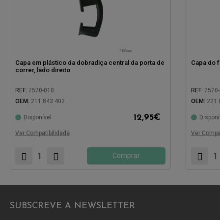
Capa em plástico da dobradiça central da porta de
Capa do fe
correr, lado direito
REF:
7570-010
REF:
7570
OEM:
211 843 402
OEM:
221 
12,95
€
Disponível
Disponí
Compatível com:
Compatíve
Ver Compatibilidade
Ver Compat
Comprar
SUBSCREVE A NEWSLETTER