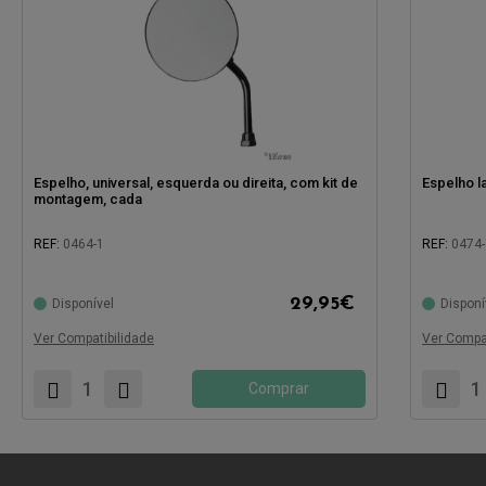
Espelho, universal, esquerda ou direita, com kit de
Espelho la
montagem, cada
REF:
0464-1
REF:
0474
29,95
€
Disponível
Disponí
Compatível com:
Compatíve
Ver Compatibilidade
Ver Compat
Comprar