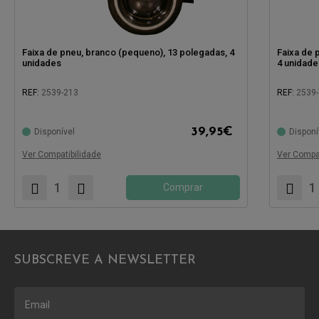
Faixa de pneu, branco (pequeno), 13 polegadas, 4
Faixa de 
unidades
4 unidade
REF:
2539-213
REF:
2539
Compatível com:
Compatíve
39,95
€
Disponível
Disponí
Ver Compatibilidade
Ver Compat
Comprar
SUBSCREVE A NEWSLETTER