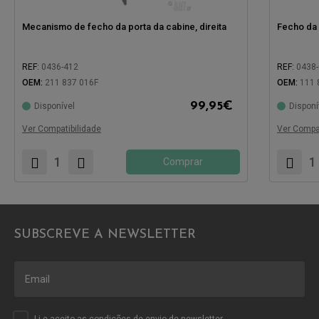
Mecanismo de fecho da porta da cabine, direita
Fecho da p
REF:
0436-412
REF:
0438
OEM:
211 837 016F
OEM:
111 
99,95
€
Disponível
Disponí
Compatível com:
Compatíve
Ver Compatibilidade
Ver Compat
Comprar
SUBSCREVE A NEWSLETTER
Li e aceito as
condições
de envio de newsletter