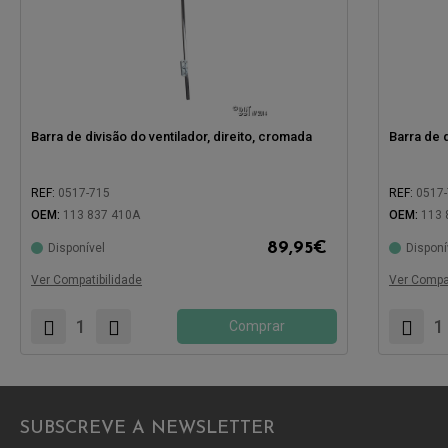
Barra de divisão do ventilador, direito, cromada
Barra de 
REF:
0517-715
REF:
0517
OEM:
113 837 410A
OEM:
113 
89,95
€
Disponível
Disponí
Compatível com:
Compatíve
Ver Compatibilidade
Ver Compat
Comprar
SUBSCREVE A NEWSLETTER