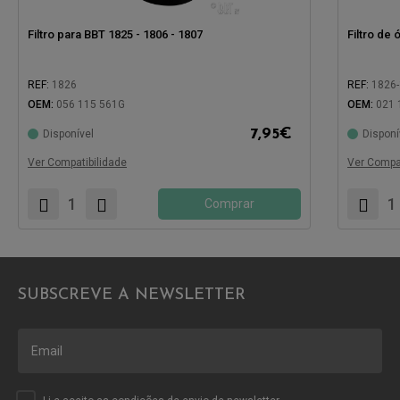
Filtro para BBT 1825 - 1806 - 1807
Filtro de 
REF:
1826
REF:
1826
OEM:
056 115 561G
OEM:
021 
Compatível com:
7,95
€
Disponível
Disponí
Compatíve
Ver Compatibilidade
Ver Compat
Comprar
SUBSCREVE A NEWSLETTER