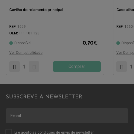
Cavilha do rolamento principal
Casquilho
REF:
1659
REF:
1660-
OEM:
111 101 123
Compatíve
Compatível com:
0,70
€
Disponível
Disponí
Ver Compatibilidade
Ver Compat
Comprar
SUBSCREVE A NEWSLETTER
Li e aceito as
condições
de envio de newsletter