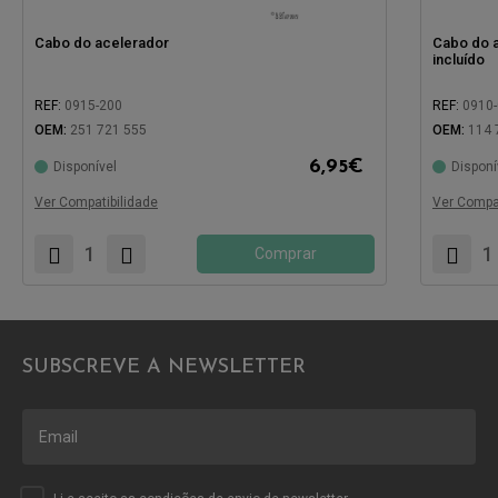
Cabo do acelerador
Cabo do a
incluído
REF:
0915-200
REF:
0910
Compatíve
OEM:
251 721 555
OEM:
114 
6,95
€
Disponível
Disponí
Compatível com:
Ver Compatibilidade
Ver Compat
Comprar
SUBSCREVE A NEWSLETTER