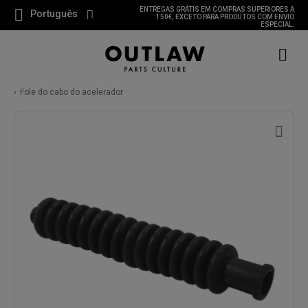
ENTREGAS GRÁTIS EM COMPRAS SUPERIORES A
Português
150€, EXCETO PARA PRODUTOS COM ENVIO
ESPECIAL.
Fole do cabo do acelerador