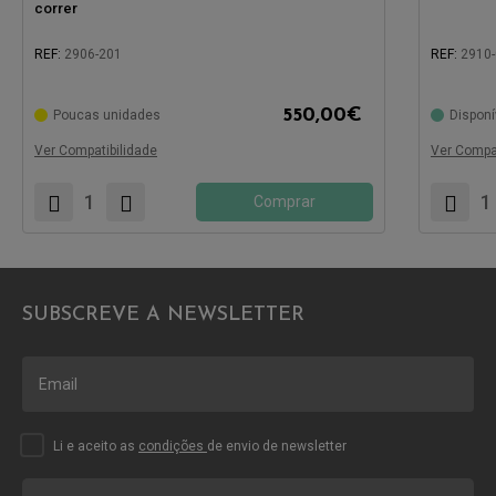
correr
REF:
2906-201
REF:
2910
550,00
€
Poucas unidades
Disponí
Compatível com:
Compatíve
Ver Compatibilidade
Ver Compat
Comprar
SUBSCREVE A NEWSLETTER
Li e aceito as
condições
de envio de newsletter