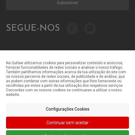
Subscrever
SEGUE-NOS
Na Outlaw utilizamos cookies para personalizar conteúdo e anúncios,
fornecer funcionalidades de redes sociais e analisar o nosso tráfego.
Também partilhamos informações acerca da tua utilização do site com
Métodos de pagamento
os nossos parceiros de redes sociais, de publicidade e de análise, que
as podem combinar com outras informações que lhes forneceste ou
recolhidas por estes a partir da tua utilização dos respetivos serviços.
Concordas com os nossos cookies se continuares a utilizar o nosso
Métodos de envio
website.
Configurações Cookies
Continuar sem aceitar
©Outlaw Parts 2024 . Todos os direitos reservados.