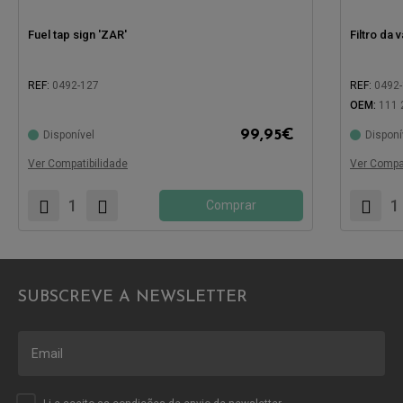
Fuel tap sign 'ZAR'
Filtro da 
REF:
0492-127
REF:
0492
OEM:
111 
99,95
€
Disponível
Disponí
Compatível com:
Compatíve
Ver Compatibilidade
Ver Compat
Comprar
SUBSCREVE A NEWSLETTER