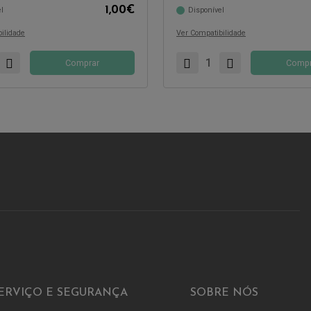
1,00
€
l
Disponível
com:
ilidade
Ver Compatibilidade
Comprar
Compr
ERVIÇO E SEGURANÇA
SOBRE NÓS