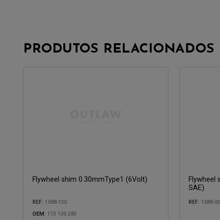
PRODUTOS RELACIONADOS
Flywheel shim 0.30mmType1 (6Volt)
Flywheel
SAE)
REF:
1588-130
REF:
1588-0
OEM:
113 105 283