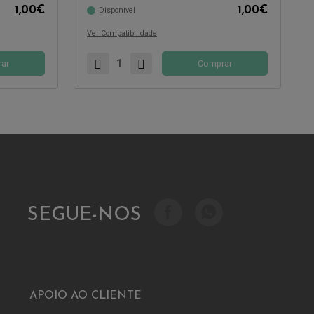
1,00
€
1,00
€
Disponível
Compatível com:
Ver Compatibilidade
ar
Comprar
SEGUE-NOS
APOIO AO CLIENTE