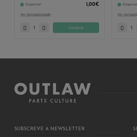
1,00
€
Disponível
Disponíve
Compatível com:
Compatível 
Ver Compatibilidade
Ver Compatib
Comprar
SUBSCREVE A NEWSLETTER
S