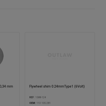
 0,34 mm
Flywheel shim 0.24mmType1 (6Volt)
REF:
1588-124
OEM:
113 105 281