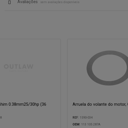
Avaliações
sem avaliações disponíveis
 shim 0.38mm25/30hp (36
Arruela do volante do motor,
38
REF:
1590-034
OEM:
113 105 287A
Compatível com: