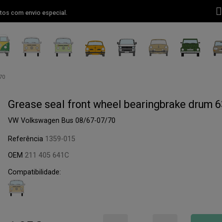
tos com envio especial.
70
Grease seal front wheel bearingbrake drum 6
VW Volkswagen Bus 08/67-07/70
Referência
1359-015
OEM
211 405 641C
Compatibilidade: