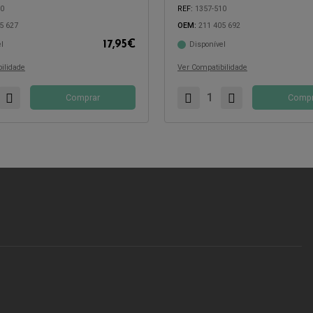
40
REF:
1357-510
5 627
OEM:
211 405 692
17,95
€
l
Disponível
com:
Compatível com:
ilidade
Ver Compatibilidade
Comprar
Compr