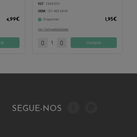
REF:
1364-010
OEM:
131 405 641A
Compatível com:
4,99
€
1,95
€
Disponível
Ver Compatibilidade
ar
Comprar
SEGUE-NOS