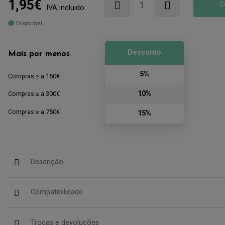
1,95€
C
IVA incluido
Disponível
Desconto
Mais por menos
5%
Compras ≥ a 150€
10%
Compras ≥ a 300€
Compras ≥ a 750€
15%
Descrição
Compatibilidade
Trocas e devoluções