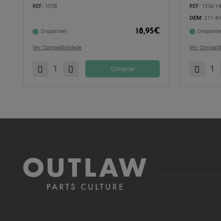
REF:
1358
REF:
1356-1
OEM:
211 40
18,95
€
Disponível
Disponíve
Compatível com:
Compatível 
Ver Compatibilidade
Ver Compatib
Comprar