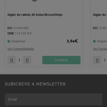
Gigler do ralenti, 65 Solex/Brosol/Empi
Gigler do 
REF:
2195-0-065
REF:
2195
OEM:
113 129 415
Compatíve
Compatível com:
3,94
€
Disponível
Disponí
Ver Compatibilidade
Ver Compat
Comprar
SUBSCREVE A NEWSLETTER