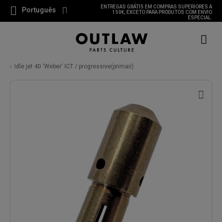
ENTREGAS GRÁTIS EM COMPRAS SUPERIORES A
Português
150€, EXCETO PARA PRODUTOS COM ENVIO
ESPECIAL.
Idle jet 40 'Weber' ICT / progressive(primair)