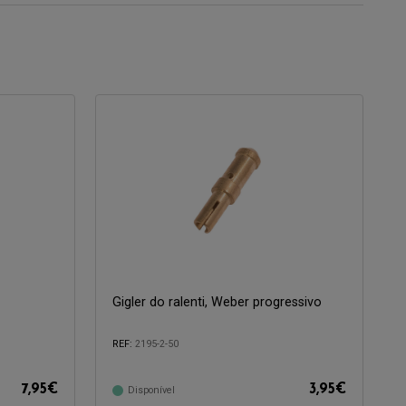
Gigler do ralenti, Weber progressivo
REF:
2195-2-50
Compatível com:
7,95
€
3,95
€
Disponível