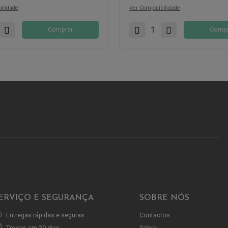
ilidade
Ver Compatibilidade
Comprar
Compr
ERVIÇO E SEGURANÇA
SOBRE NÓS
Entregas rápidas e seguras
Contactos
Trocas em 30 dias
Sobre