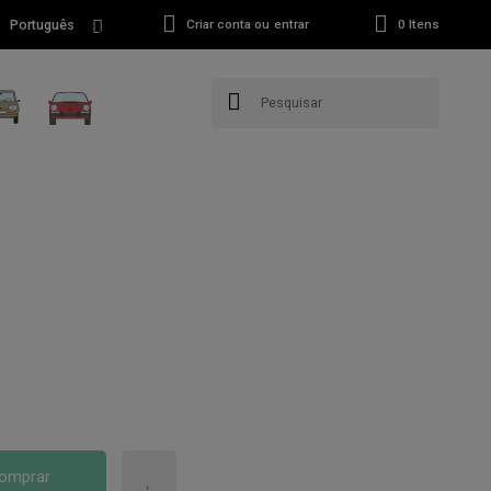
Português
Criar conta ou entrar
0
Itens
omprar