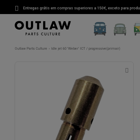
Entregas grátis em compras superiores a 150€, exceto para produ
Outlaw Parts Culture
Idle jet 60 'Weber' ICT / progressive(primair)