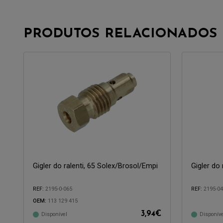
PRODUTOS RELACIONADOS
Gigler do ralenti, 65 Solex/Brosol/Empi
Gigler do 
REF:
2195-0-065
REF:
2195-0
Compatível 
OEM:
113 129 415
Compatível com:
3,94
€
Disponível
Disponíve