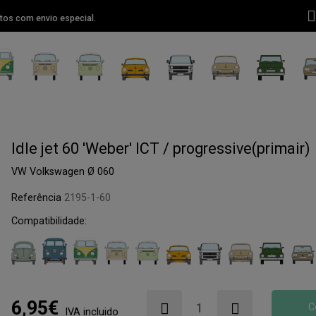
tos com envio especial.
Idle jet 60 'Weber' ICT / progressive(primair)
VW Volkswagen Ø 060
Referência
2195-1-60
Compatibilidade:
6,95€
C
IVA incluido