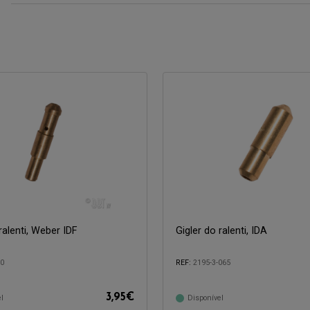
ralenti, Weber IDF
Gigler do ralenti, IDA
40
REF:
2195-3-065
com:
Compatível com:
3,95
€
l
Disponível