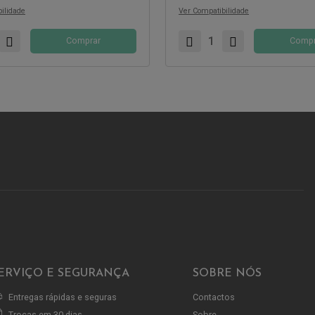
ilidade
Ver Compatibilidade
Comprar
Compr
ERVIÇO E SEGURANÇA
SOBRE NÓS
Entregas rápidas e seguras
Contactos
Trocas em 30 dias
Sobre