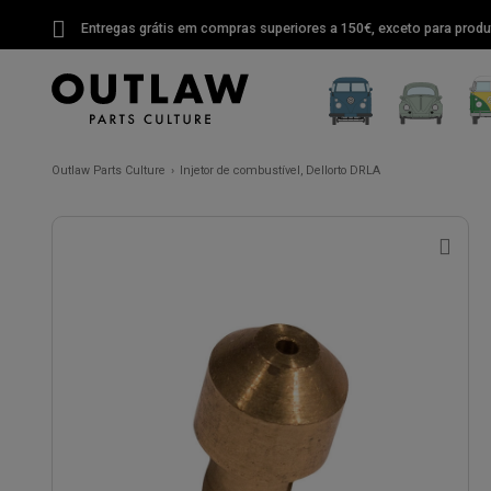
Entregas grátis em compras superiores a 150€, exceto para produ
Outlaw Parts Culture
Injetor de combustível, Dellorto DRLA