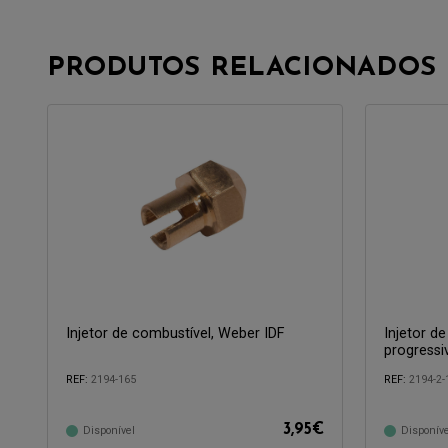
PRODUTOS RELACIONADOS
Injetor de combustível, Weber IDF
Injetor d
progressi
REF:
2194-165
REF:
2194-2-
Compatível com:
Compatível 
3,95
€
Disponível
Disponíve