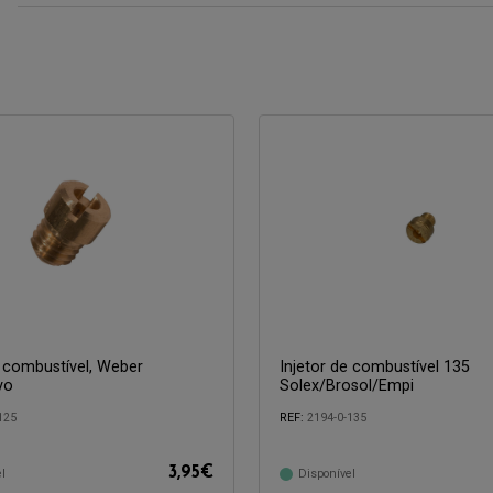
e combustível, Weber
Injetor de combustível 135
vo
Solex/Brosol/Empi
125
REF:
2194-0-135
com:
Compatível com:
3,95
€
l
Disponível