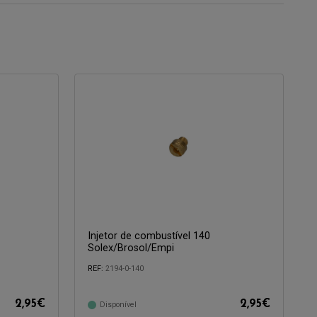
Injetor de combustível 140
Solex/Brosol/Empi
REF:
2194-0-140
Compatível com:
2,95
€
2,95
€
Disponível