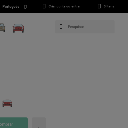
Português
Criar conta ou entrar
0
Itens
omprar