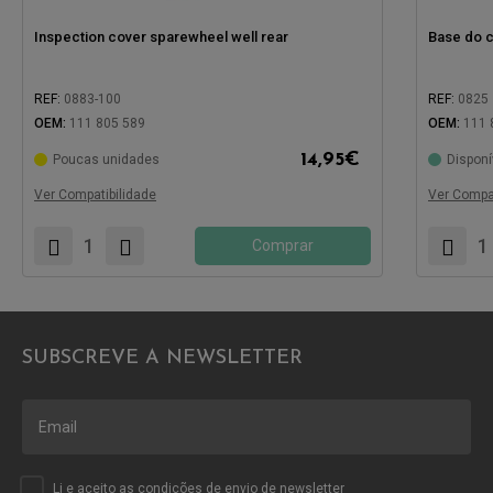
Inspection cover sparewheel well rear
Base do 
REF:
0883-100
REF:
0825
OEM:
111 805 589
OEM:
111 
14,95
€
Poucas unidades
Disponí
Compatível com:
Compatíve
Ver Compatibilidade
Ver Compat
Comprar
SUBSCREVE A NEWSLETTER
Li e aceito as
condições
de envio de newsletter