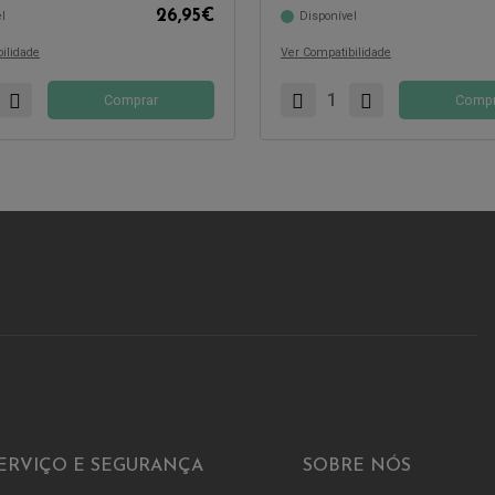
26,95
€
l
Disponível
com:
Compatível com:
ilidade
Ver Compatibilidade
Comprar
Compr
ERVIÇO E SEGURANÇA
SOBRE NÓS