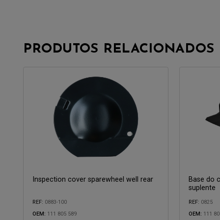
PRODUTOS RELACIONADOS
Inspection cover sparewheel well rear
Base do 
suplente
REF:
0883-100
REF:
0825
OEM:
111 805 589
OEM:
111 80