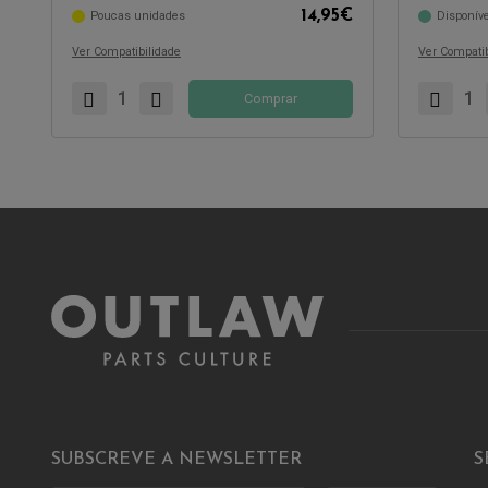
14,95
€
Poucas unidades
Disponíve
Compatível com:
Compatível 
Ver Compatibilidade
Ver Compatib
Comprar
SUBSCREVE A NEWSLETTER
S