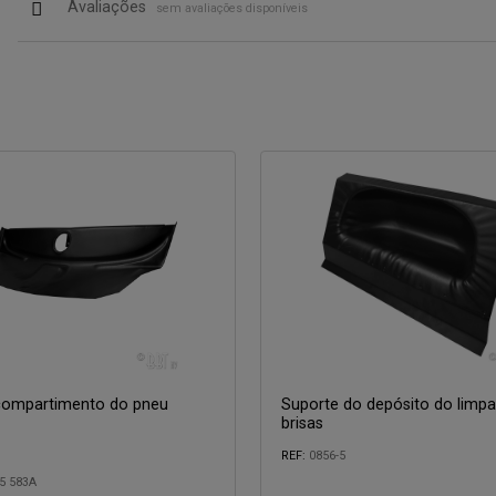
Avaliações
sem avaliações disponíveis
compartimento do pneu
Suporte do depósito do limpa
brisas
REF:
0856-5
5 583A