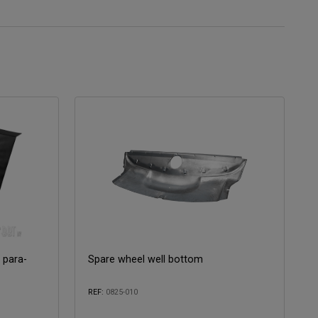
 para-
Spare wheel well bottom
REF:
0825-010