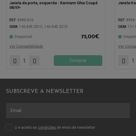
Janela da porta, esquerda - Karmann Ghia Coupé
Janela tr
08/59-
REF:
8980-310
REF:
8996
OEM:
143 845 201C, 143 845 201D
OEM:
111 
75,00
€
Disponível
Disponí
Compatível com:
Compatíve
Ver Compatibilidade
Ver Compat
Comprar
SUBSCREVE A NEWSLETTER
Li e aceito as
condições
de envio de newsletter