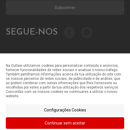
Subscrever
SEGUE-NOS
Na Outlaw utilizamos cookies para personalizar conteúdo e anúncios,
fornecer funcionalidades de redes sociais e analisar o nosso tráfego.
Também partilhamos informações acerca da tua utilização do site com
Métodos de pagamento
os nossos parceiros de redes sociais, de publicidade e de análise, que
as podem combinar com outras informações que lhes forneceste ou
recolhidas por estes a partir da tua utilização dos respetivos serviços.
Concordas com os nossos cookies se continuares a utilizar o nosso
Métodos de envio
website.
Configurações Cookies
Continuar sem aceitar
©Outlaw Parts 2024 . Todos os direitos reservados.