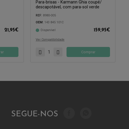
Para-brisas - Karmann Ghia coupé/
descapotável, com para-sol verde
REF:
8980-005
OEM:
143 845 101C
21,95
€
159,95
€
Disponível
Compatível com:
Ver Compatibilidade
ar
Comprar
SEGUE-NOS