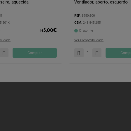
aseira, aquecida
Ventilador, aberto, esquerdo
05
REF:
8950-200
5 501K
OEM:
241 845 255
145,00
€
l
Disponível
com:
Compatível com:
ilidade
Ver Compatibilidade
Comprar
Compr