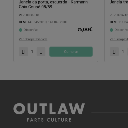
Janela da porta, esquerda - Karmann
Janela tr
Ghia Coupé 08/59-
REF:
8980-310
REF:
8996-1
OEM:
143 845 201C, 143 845 201D
OEM:
111 84
75,00
€
Disponível
Disponíve
Compatível com:
Compatível 
Ver Compatibilidade
Ver Compatib
Comprar