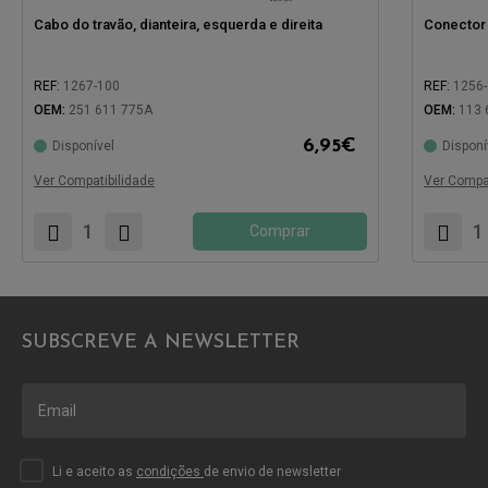
Cabo do travão, dianteira, esquerda e direita
Conector 
REF:
1267-100
REF:
1256
OEM:
251 611 775A
OEM:
113 
Compatíve
6,95
€
Disponível
Disponí
Compatível com:
Ver Compatibilidade
Ver Compat
Comprar
SUBSCREVE A NEWSLETTER
Li e aceito as
condições
de envio de newsletter