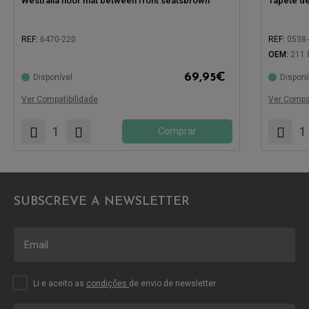
Westfalia floor mat between front seatsbrown
Tapete de
REF:
6470-220
REF:
0538
OEM:
211 
69,95
€
Disponível
Disponí
Compatível com:
Compatíve
Ver Compatibilidade
Ver Compat
Comprar
SUBSCREVE A NEWSLETTER
Li e aceito as
condições
de envio de newsletter