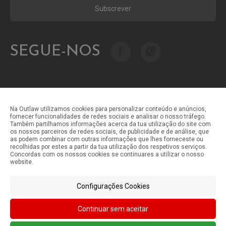
Subscrever
SEGUE-NOS
Na Outlaw utilizamos cookies para personalizar conteúdo e anúncios,
fornecer funcionalidades de redes sociais e analisar o nosso tráfego.
Também partilhamos informações acerca da tua utilização do site com
Métodos de pagamento
os nossos parceiros de redes sociais, de publicidade e de análise, que
as podem combinar com outras informações que lhes forneceste ou
recolhidas por estes a partir da tua utilização dos respetivos serviços.
Concordas com os nossos cookies se continuares a utilizar o nosso
Métodos de envio
website.
Configurações Cookies
Continuar sem aceitar
©Outlaw Parts 2024 . Todos os direitos reservados.