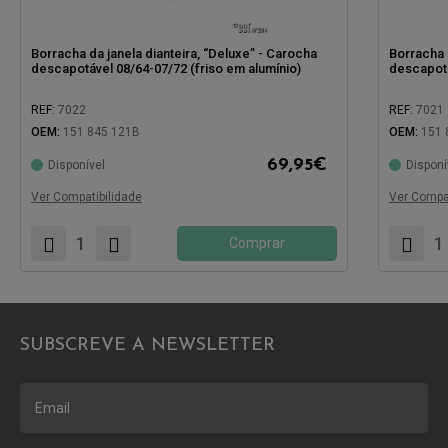
Borracha da janela dianteira, “Deluxe” - Carocha
Borracha 
descapotável 08/64-07/72 (friso em alumínio)
descapotá
REF:
7022
REF:
7021
OEM:
151 845 121B
OEM:
151 
69,95
€
Disponível
Disponí
Compatível com:
Compatíve
Ver Compatibilidade
Ver Compat
Comprar
SUBSCREVE A NEWSLETTER