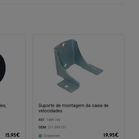
es,
Suporte de montagem da caixa de
velocidades
REF:
1489-745
OEM:
211 599 231
15,95
€
19,95
€
Disponível
Compatível com: