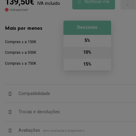
139,50€
Notificar-me
IVA incluido
Indisponível
Desconto
Mais por menos
5%
Compras ≥ a 150€
10%
Compras ≥ a 300€
Compras ≥ a 750€
15%
Compatibilidade
Trocas e devoluções
Avaliações
sem avaliações disponíveis