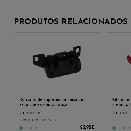
PRODUTOS RELACIONADOS
Conjunto de suportes da caixa de
Kit de m
velocidades - automática
uretano, 
REF:
1489-850
REF:
1400
Compatível 
OEM:
211 599 239 - 223A
23,95
€
Disponível
Disponíve
Compatível com: