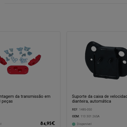
ontagem da transmissão em
Suporte da caixa de velocidad
3 peças
dianteira, automática
REF:
1485-050
com:
OEM:
113 301 265A
84,95
€
l
Disponível
Compatível com: