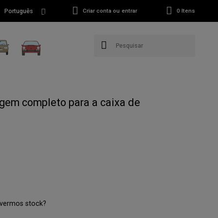
Português
Criar conta ou entrar
0
Itens
agem completo para a caixa de
tivermos stock?