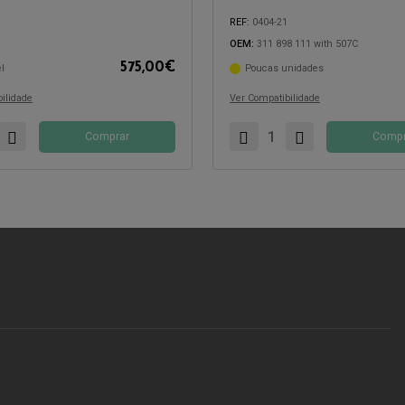
REF:
0404-21
OEM:
311 898 111 with 507C
575,00
€
l
Poucas unidades
com:
Compatível com:
ilidade
Ver Compatibilidade
Comprar
Compr