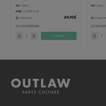
REF:
0403-1
REF:
0402-3
OEM:
111 898 111B
69,95
€
Disponível
Disponíve
Compatível com:
Compatível 
Ver Compatibilidade
Ver Compatib
Comprar