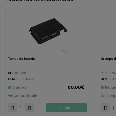
Tampa da bateria
Grampo de
REF:
0637-960
REF:
0875
OEM:
211 915 405
OEM:
131 
Compatíve
80,00
€
Disponível
Disponí
Compatível com:
Ver Compatibilidade
Ver Compat
Comprar