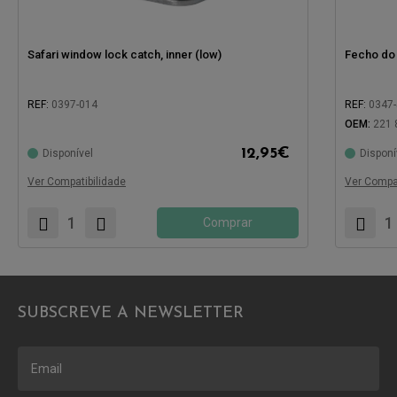
Safari window lock catch, inner (low)
Fecho do 
REF:
0397-014
REF:
0347
OEM:
221 
12,95
€
Disponível
Disponí
Compatível com:
Compatíve
Ver Compatibilidade
Ver Compat
Comprar
SUBSCREVE A NEWSLETTER