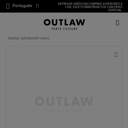
ENTREGAS GRÁTIS EM COMPRAS SUPERIORES A
Português
150€, EXCETO PARA PRODUTOS COM ENVIO
ESPECIAL.
Master cylinderwith servo