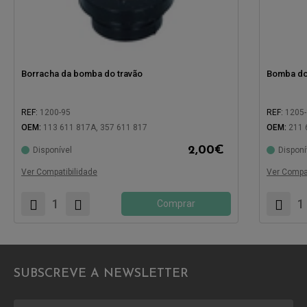
Borracha da bomba do travão
Bomba do
REF:
1200-95
REF:
1205
Compatível com:
OEM:
113 611 817A, 357 611 817
OEM:
211 
2,00
€
Disponível
Disponí
Compatíve
Ver Compatibilidade
Ver Compat
Comprar
SUBSCREVE A NEWSLETTER