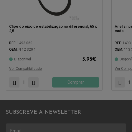
Clipe do eixo de estabilização no diferencial, 65 x
Anel sinc
2,5
cada
REF:
1493-060
REF:
1493
OEM:
N 12 320 1
OEM:
113 
Compatíve
Compatível com:
3,95
€
Disponível
Disponí
Ver Compatibilidade
Ver Compat
Comprar
SUBSCREVE A NEWSLETTER