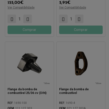
155,00
€
5,95
€
Ver Compatibilidade
Ver Compatibilidade
Compatível com:
Comprar
Comprar
Flange da bomba de
Flange da bomba de
combustível 25/36 cv (DIN)
combustível
REF:
1690-100
REF:
1690-4
OEM:
111 127 303
OEM:
021 127 303A