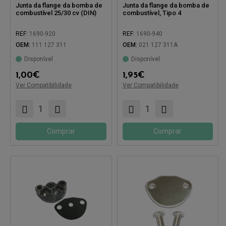
Junta da flange da bomba de
Junta da flange da bomba de
combustível 25/30 cv (DIN)
combustível, Tipo 4
REF:
1690-920
REF:
1690-940
OEM:
111 127 311
OEM:
021 127 311A
Disponível
Disponível
1,00
€
1,95
€
Ver Compatibilidade
Compatível com:
Ver Compatibilidade
Compatível com:
Comprar
Comprar