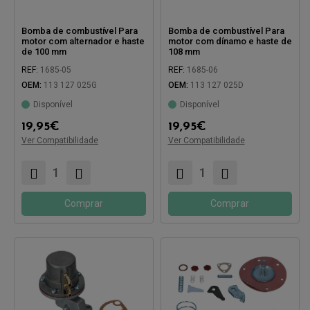
Bomba de combustível Para
Bomba de combustível Para
motor com alternador e haste
motor com dínamo e haste de
de 100 mm
108 mm
REF:
1685-05
REF:
1685-06
OEM:
113 127 025G
OEM:
113 127 025D
Compatível com:
Disponível
Disponível
Compatível com:
19,95
€
19,95
€
Ver Compatibilidade
Ver Compatibilidade
Comprar
Comprar