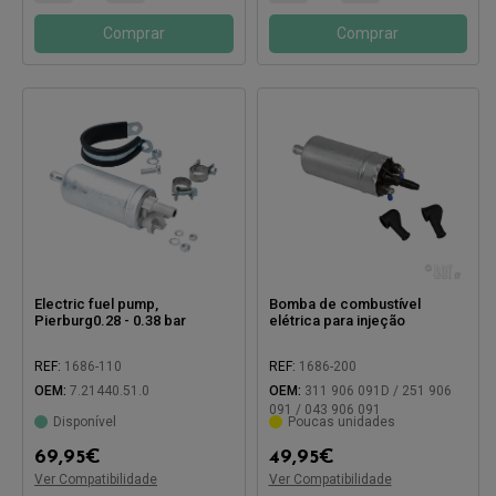
Comprar
Comprar
Electric fuel pump,
Bomba de combustível
Pierburg0.28 - 0.38 bar
elétrica para injeção
REF:
1686-110
REF:
1686-200
Compatível com:
OEM:
7.21440.51.0
OEM:
311 906 091D / 251 906
091 / 043 906 091
Disponível
Poucas unidades
Compatível com:
69,95
€
49,95
€
Ver Compatibilidade
Ver Compatibilidade