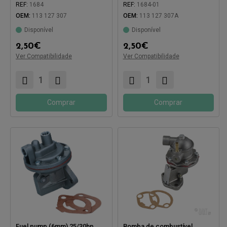
REF:
1684
REF:
1684-01
OEM:
113 127 307
OEM:
113 127 307A
Compatível com:
Compatível com:
Disponível
Disponível
2,50
€
2,50
€
Ver Compatibilidade
Ver Compatibilidade
Comprar
Comprar
Fuel pump (6mm) 25/30hp
Bomba de combustível,