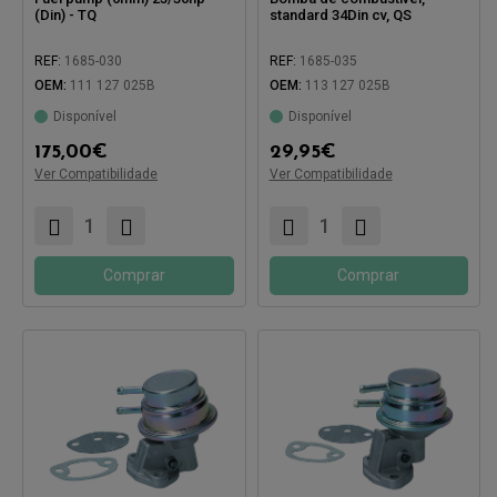
(Din) - TQ
standard 34Din cv, QS
REF:
1685-030
REF:
1685-035
OEM:
111 127 025B
OEM:
113 127 025B
Disponível
Disponível
175,00
€
29,95
€
Compatível com:
Compatível com:
Ver Compatibilidade
Ver Compatibilidade
Comprar
Comprar