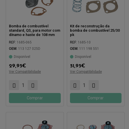
Bomba de combustível
Kit de reconstrução da
standard, QS, para motor com
bomba de combustível 25/30
dínamo e haste de 108 mm
pk
REF:
1685-065
REF:
1685-10
OEM:
113 127 025D
OEM:
111 198 551
Disponível
Disponível
Compatível com:
29,95
€
51,95
€
Ver Compatibilidade
Ver Compatibilidade
Compatível com:
Comprar
Comprar