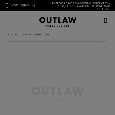
ENTREGAS GRÁTIS EM COMPRAS SUPERIORES A
Português
150€, EXCETO PARA PRODUTOS COM ENVIO
ESPECIAL.
Non return valve washerhose