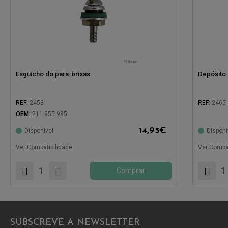
Esguicho do para-brisas
Depósito 
REF:
2453
REF:
2465
OEM:
211 955 985
14,95
€
Disponível
Disponí
Compatível com:
Compatíve
Ver Compatibilidade
Ver Compat
Comprar
SUBSCREVE A NEWSLETTER