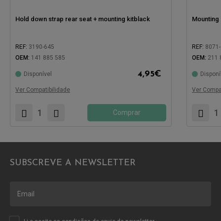
Hold down strap rear seat + mounting kitblack
Mounting 
REF:
3190-645
REF:
8071
OEM:
141 885 585
OEM:
211 
4,95
€
Disponível
Disponí
Compatível com:
Compatíve
Ver Compatibilidade
Ver Compat
Comprar
SUBSCREVE A NEWSLETTER