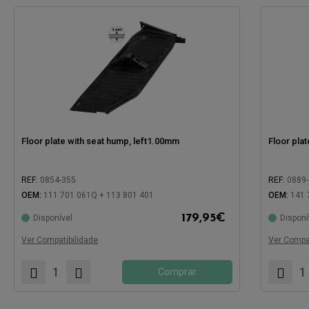
Floor plate with seat hump, left1.00mm
Floor plat
REF:
0854-355
REF:
0889
OEM:
111 701 061Q + 113 801 401
OEM:
141 
179,95
€
Disponível
Disponí
Compatível com:
Compatíve
Ver Compatibilidade
Ver Compat
Comprar