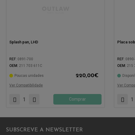
Splash pan, LHD
Placa sob 
REF:
0891-700
REF:
0890
OEM:
211 703 611C
OEM:
215 
220,00
€
Poucas unidades
Disponí
Compatível com:
Compatíve
Ver Compatibilidade
Ver Compat
Comprar
SUBSCREVE A NEWSLETTER