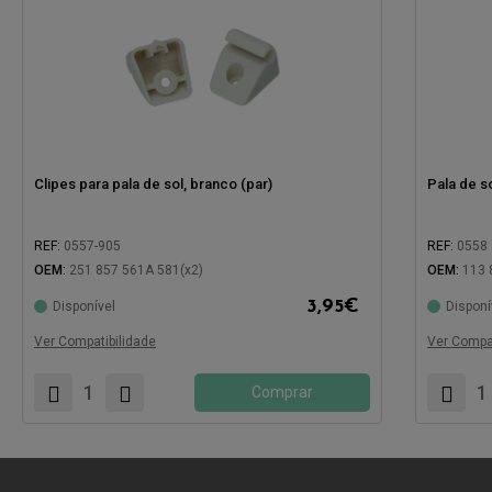
Clipes para pala de sol, branco (par)
Pala de s
REF:
0557-905
REF:
0558
OEM:
251 857 561A 581(x2)
OEM:
113 
3,95
€
Disponível
Disponí
Compatível com:
Compatíve
Ver Compatibilidade
Ver Compat
Comprar