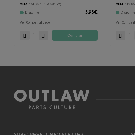
OEM:
251 857 561A 581(x2)
OEM:
113 85
3,95
€
Disponível
Disponíve
Compatível com:
Compatível 
Ver Compatibilidade
Ver Compatib
Comprar