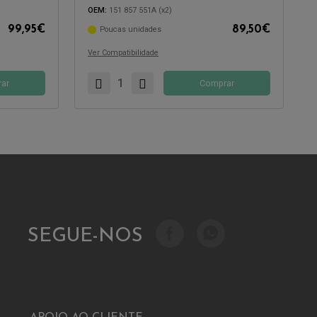
OEM:
151 857 551A (x2)
99,95
€
89,50
€
Poucas unidades
Compatível com:
Ver Compatibilidade
ar
Comprar
SEGUE-NOS