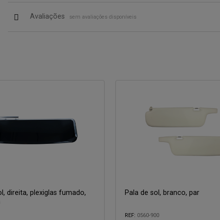
Avaliações
sem avaliações disponíveis
l, direita, plexiglas fumado,
Pala de sol, branco, par
a
REF:
0560-900