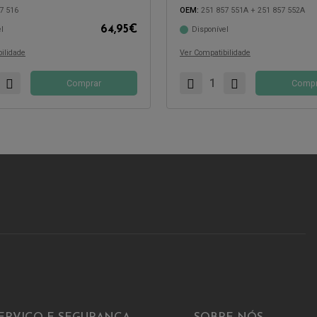
7 516
OEM:
251 857 551A + 251 857 552A
64,95
€
l
Disponível
com:
Compatível com:
ilidade
Ver Compatibilidade
Comprar
Compr