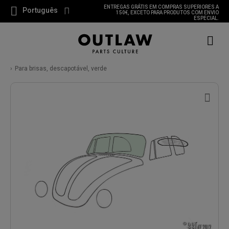
ENTREGAS GRÁTIS EM COMPRAS SUPERIORES A
Português
150€, EXCETO PARA PRODUTOS COM ENVIO
ESPECIAL.
Para brisas, descapotável, verde