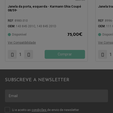
Janela da porta, esquerda - Karmann Ghia Coupé
Janela tr
08/59-
REF:
8980-310
REF:
8996
OEM:
143 845 201C, 143 845 201D
OEM:
111 
75,00
€
Disponível
Disponí
Compatível com:
Compatíve
Ver Compatibilidade
Ver Compat
Comprar
SUBSCREVE A NEWSLETTER
Li e aceito as
condições
de envio de newsletter