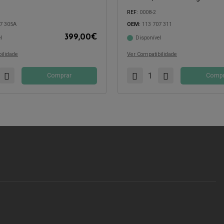
REF:
0008-2
7 305A
OEM:
113 707 311
399,00
€
l
Disponível
com:
Compatível com:
ilidade
Ver Compatibilidade
Comprar
Compr