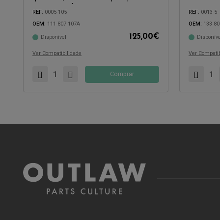
sem cromado
REF:
0005-105
REF:
0013-5
OEM:
111 807 107A
OEM:
133 80
125,00
€
Disponível
Disponíve
Compatível com:
Compatível 
Ver Compatibilidade
Ver Compatib
Comprar