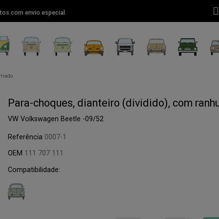
tos com envio especial.
romado
Para-choques, dianteiro (dividido), com ran
VW Volkswagen Beetle -09/52
Referência
0007-1
OEM
111 707 111
Compatibilidade: