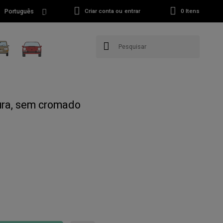
Português
Criar conta ou entrar
0
Itens
hura, sem cromado