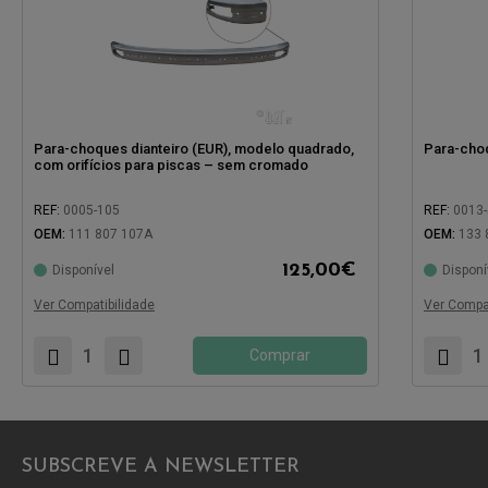
Para-choques dianteiro (EUR), modelo quadrado,
Para-choq
com orifícios para piscas – sem cromado
REF:
0005-105
REF:
0013-
OEM:
111 807 107A
OEM:
133 
125,00
€
Disponível
Disponí
Compatível com:
Compatíve
Ver Compatibilidade
Ver Compat
Comprar
SUBSCREVE A NEWSLETTER