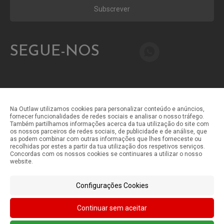
Subscrever
SEGUE-NOS
Na Outlaw utilizamos cookies para personalizar conteúdo e anúncios,
fornecer funcionalidades de redes sociais e analisar o nosso tráfego.
Também partilhamos informações acerca da tua utilização do site com
Métodos de pagamento
os nossos parceiros de redes sociais, de publicidade e de análise, que
as podem combinar com outras informações que lhes forneceste ou
recolhidas por estes a partir da tua utilização dos respetivos serviços.
Concordas com os nossos cookies se continuares a utilizar o nosso
Métodos de envio
website.
Configurações Cookies
Continuar sem aceitar
©Outlaw Parts 2024 . Todos os direitos reservados.