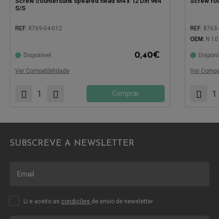
Screw countersunk speared head M4 x 12 Din 964
Screw ro
S/S
REF:
8769-04-012
REF:
8763-
OEM:
N 10
Compatível com:
Compatíve
0,40
€
Disponível
Disponí
Ver Compatibilidade
Ver Compat
Comprar
SUBSCREVE A NEWSLETTER
Li e aceito as
condições
de envio de newsletter