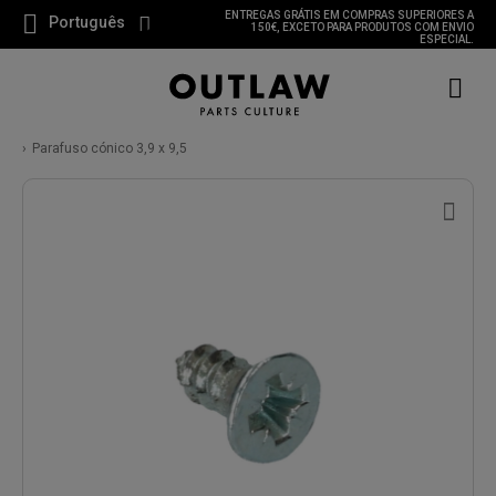
ENTREGAS GRÁTIS EM COMPRAS SUPERIORES A
Português
150€, EXCETO PARA PRODUTOS COM ENVIO
ESPECIAL.
Parafuso cónico 3,9 x 9,5