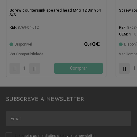
Screw countersunk speared head M4 x 12 Din 964
Screw ro
S/S
REF:
8769-04-012
REF:
8763-
OEM:
N 10
Compatível com:
Compatíve
0,40
€
Disponível
Disponí
Ver Compatibilidade
Ver Compat
Comprar
SUBSCREVE A NEWSLETTER
Li e aceito as
condições
de envio de newsletter